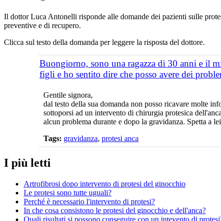
Il dottor Luca Antonelli risponde alle domande dei pazienti sulle protes
preventive e di recupero.
Clicca sul testo della domanda per leggere la risposta del dottore.
Buongiorno, sono una ragazza di 30 anni e il m
figli e ho sentito dire che posso avere dei proble
Gentile signora,
dal testo della sua domanda non posso ricavare molte infor
sottoporsi ad un intervento di chirurgia protesica dell'anc
alcun problema durante e dopo la gravidanza. Spetta a lei
Tags:
gravidanza
,
protesi anca
I più letti
Artrofibrosi dopo intervento di protesi del ginocchio
Le protesi sono tutte uguali?
Perché è necessario l'intervento di protesi?
In che cosa consistono le protesi del ginocchio e dell'anca?
Quali risultati si possono conseguire con un intevento di protesi