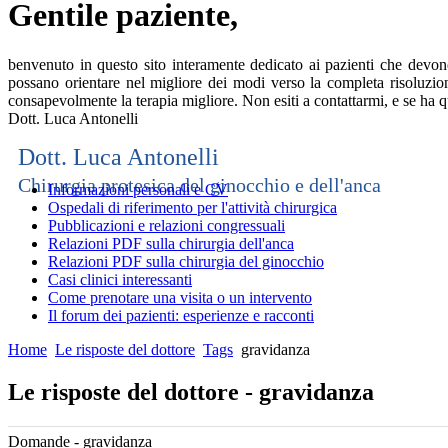
Gentile paziente,
benvenuto in questo sito interamente dedicato ai pazienti che devono 
possano orientare nel migliore dei modi verso la completa risoluzio
consapevolmente la terapia migliore. Non esiti a contattarmi, e se ha
Dott. Luca Antonelli
Dott. Luca Antonelli
Chirurgia protesica del ginocchio e dell'anca
Informazioni personali e CV
Ospedali di riferimento per l'attività chirurgica
Pubblicazioni e relazioni congressuali
Relazioni PDF sulla chirurgia dell'anca
Relazioni PDF sulla chirurgia del ginocchio
Casi clinici interessanti
Come prenotare una visita o un intervento
Il forum dei pazienti: esperienze e racconti
Home
Le risposte del dottore
Tags
gravidanza
Le risposte del dottore - gravidanza
Domande - gravidanza