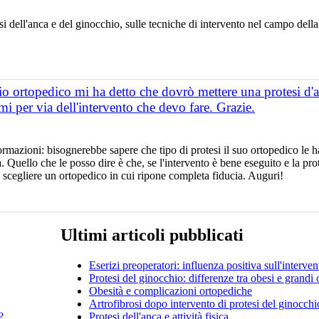
i dell'anca e del ginocchio, sulle tecniche di intervento nel campo della 
io ortopedico mi ha detto che dovrò mettere una protesi d'
mi per via dell'intervento che devo fare. Grazie.
mazioni: bisognerebbe sapere che tipo di protesi il suo ortopedico le ha 
a. Quello che le posso dire è che, se l'intervento è bene eseguito e la pr
 scegliere un ortopedico in cui ripone completa fiducia. Auguri!
Ultimi articoli pubblicati
Eserizi preoperatori: influenza positiva sull'interve
Protesi del ginocchio: differenze tra obesi e grandi 
Obesità e complicazioni ortopediche
Artrofibrosi dopo intervento di protesi del ginocchi
?
Protesi dell'anca e attività fisica